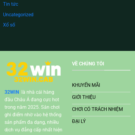
Tin tức
Kết luận
Uncategorized
Thể thao
32win hứa hẹn là nền tảng giải trí trực tuyến
Xổ số
hàng đầu tại thị trường với hàng loạt ưu điểm cùng các
sản phẩm thế mạnh. Hy vọng rằng với sự nỗ lực không
ngừng của nhà cái cùng con số đầu tư khổng lồ, sảnh
cược sẽ tiếp tục là sự lựa chọn của nhiều người chơi.
VỀ CHÚNG TÔI
KHUYẾN MÃI
32WIN
là nhà cái hàng
GIỚI THIỆU
đầu Châu Á đang cực hot
trong năm 2025. Sân chơi
CHƠI CÓ TRÁCH NHIỆM
ghi điểm nhờ vào hệ thống
ĐẠI LÝ
sản phẩm đa dạng, nhiều
dịch vụ đẳng cấp nhất hiện