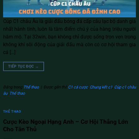
Các hình thức cá cược thể thao hot nhất tại sảnh
Cúp C1 châu Âu là giải đấu bóng đá cấp câu lạc bộ danh giá
Đến với nhà cái 32win, Mọi người sẽ được chiêm ngưỡng
nhất hành tinh, luôn là tâm điểm chú ý của hàng triệu người
thiên đường cá cược đỉnh nhất với những bộ môn hấp dẫn,
hâm mộ. Tại 32win, bạn không chỉ được sống trọn vẹn trong
các trận đấu được mở cửa thường xuyên đáp ứng nhu cầu
không khí sôi động của giải đấu mà còn có cơ hội tham gia
24/7 của hội viên. Đặc biệt, người chơi thường lựa chọn
cá […]
hình thức cược siêu hot như:
TIẾP TỤC ĐỌC
→
Lên kèo bóng đá
Bóng đá là bộ môn chiếm đến 60% tỷ lệ lên kèo cược tại
Đăng trong
Thể thao
|
Được gắn thẻ
C1 cá cược
,
Chung kết c1
,
Cúp c1 châu
nền tảng. Điều này rất dễ hiểu vì chắc chắn không có ai là
âu
,
Thể thao
không mê mẩn bộ môn
thể thao
vua cực kỳ cuốn hút này.
Theo đó khi lên kèo tại sảnh, bạn sẽ được hỗ trợ những
thông tin về nhận định bóng đá và soi kèo cụ thể. Ngoài ra
THỂ THAO
nên nàng cũng cập nhật vô số kèo chính và phụ hấp dẫn
Cược Kèo Ngoại Hạng Anh – Cơ Hội Thắng Lớn
như kiểu châu Âu, châu Á, tỉ số chính xác, phạt góc, thẻ
Cho Tân Thủ
phạt,..