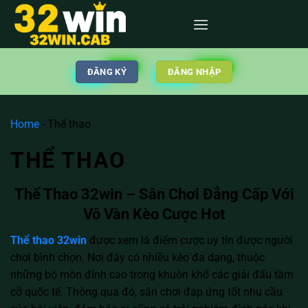
ĐĂNG KÝ
ĐĂNG NHẬP
Home
-
Thể thao
THỂ THAO
Thể Thao 32win – Sân Chơi Đẳng Cấp Với
Vô Vàn Kèo Cược Hot
Thể thao
32win
được xem là điểm cược uy tín được người
chơi bình chọn. Nơi đây có nhiều kèo đa dạng, thuộc
những bộ môn đỉnh cao trong khuôn khổ các giải đấu tầm
cỡ quốc tế. Thông qua đó, sân chơi đáp ứng tốt nhu cầu