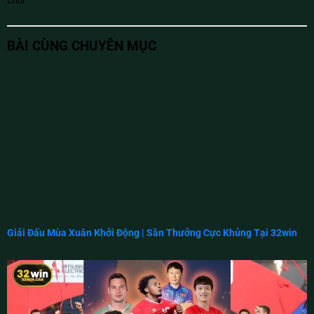
Chơi
BÀI CÙNG CHUYÊN MỤC
Giải Đấu Mùa Xuân Khởi Động | Săn Thưởng Cực Khủng Tại 32win