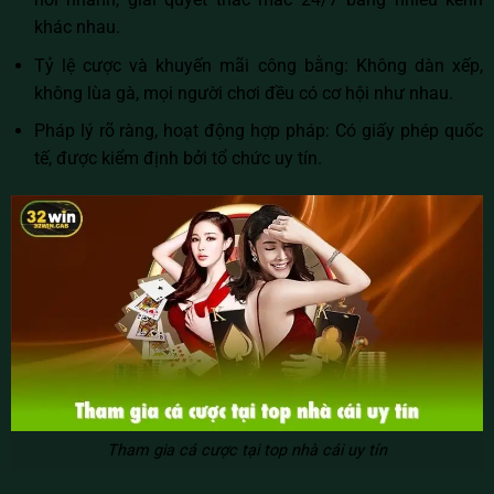
khác nhau.
Tỷ lệ cược và khuyến mãi công bằng: Không dàn xếp,
không lùa gà, mọi người chơi đều có cơ hội như nhau.
Pháp lý rõ ràng, hoạt động hợp pháp: Có giấy phép quốc
tế, được kiểm định bởi tổ chức uy tín.
Tham gia cá cược tại top nhà cái uy tín