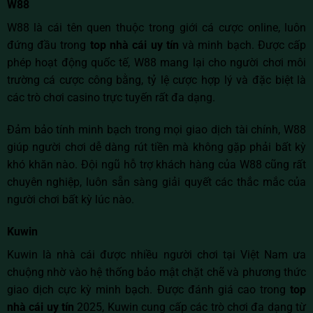
W88
W88 là cái tên quen thuộc trong giới cá cược online, luôn
đứng đầu trong
top nhà cái uy tín
và minh bạch. Được cấp
phép hoạt động quốc tế, W88 mang lại cho người chơi môi
trường cá cược công bằng, tỷ lệ cược hợp lý và đặc biệt là
các trò chơi casino trực tuyến rất đa dạng.
Đảm bảo tính minh bạch trong mọi giao dịch tài chính, W88
giúp người chơi dễ dàng rút tiền mà không gặp phải bất kỳ
khó khăn nào. Đội ngũ hỗ trợ khách hàng của W88 cũng rất
chuyên nghiệp, luôn sẵn sàng giải quyết các thắc mắc của
người chơi bất kỳ lúc nào.
Kuwin
Kuwin là nhà cái được nhiều người chơi tại Việt Nam ưa
chuộng nhờ vào hệ thống bảo mật chặt chẽ và phương thức
giao dịch cực kỳ minh bạch. Được đánh giá cao trong
top
nhà cái uy tín
2025
, Kuwin cung cấp các trò chơi đa dạng từ