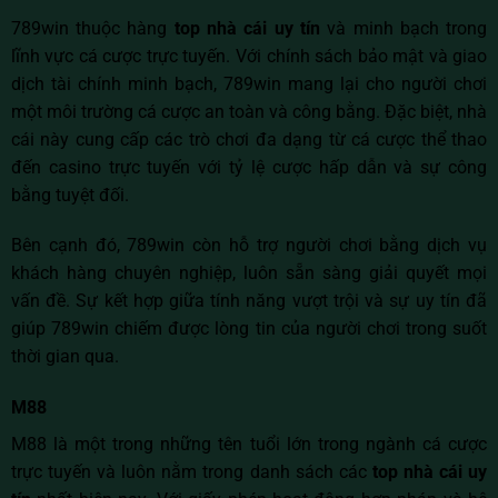
789win thuộc hàng
top nhà cái uy tín
và minh bạch trong
lĩnh vực cá cược trực tuyến. Với chính sách bảo mật và giao
dịch tài chính minh bạch, 789win mang lại cho người chơi
một môi trường cá cược an toàn và công bằng. Đặc biệt, nhà
cái này cung cấp các trò chơi đa dạng từ cá cược thể thao
đến casino trực tuyến với tỷ lệ cược hấp dẫn và sự công
bằng tuyệt đối.
Bên cạnh đó, 789win còn hỗ trợ người chơi bằng dịch vụ
khách hàng chuyên nghiệp, luôn sẵn sàng giải quyết mọi
vấn đề. Sự kết hợp giữa tính năng vượt trội và sự uy tín đã
giúp 789win chiếm được lòng tin của người chơi trong suốt
thời gian qua.
M88
M88 là một trong những tên tuổi lớn trong ngành cá cược
trực tuyến và luôn nằm trong danh sách các
top nhà cái uy