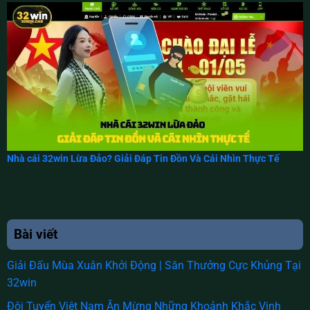
Nhà cái 32win Lừa Đảo? Giải Đáp Tin Đồn Và Cái Nhìn Thực Tế
Bài viết
Giải Đấu Mùa Xuân Khởi Động | Săn Thưởng Cực Khủng Tại
32win
Đội Tuyển Việt Nam Ăn Mừng Những Khoảnh Khắc Vinh