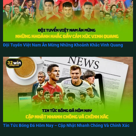
Đội Tuyển Việt Nam Ăn Mừng Những Khoảnh Khắc Vinh Quang
Tin Tức Bóng Đá Hôm Nay – Cập Nhật Nhanh Chóng Và Chính Xác