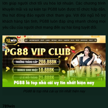
lớn giúp người chơi tối ưu hóa lợi nhuận. Các chương trình
khuyến mãi và sự kiện tại PG88 luôn được tổ chức hấp dẫn,
thu hút đông đảo người chơi tham gia. Với đội ngũ hỗ trợ
khách hàng tận tình, PG88 luôn đáp ứng nhanh chóng mọi
yêu cầu của người chơi mang đến sự hài lòng tuyệt đối.
PG88 là top nhà cái uy tín nhất hiện nay
789win