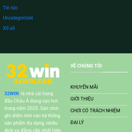
Tin tức
Uncategorized
Xổ số
VỀ CHÚNG TÔI
KHUYẾN MÃI
32WIN
là nhà cái hàng
GIỚI THIỆU
đầu Châu Á đang cực hot
trong năm 2025. Sân chơi
CHƠI CÓ TRÁCH NHIỆM
ghi điểm nhờ vào hệ thống
ĐẠI LÝ
sản phẩm đa dạng, nhiều
dịch vụ đẳng cấp nhất hiện