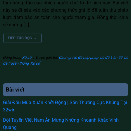
tâm hàng đầu của nhiều người chơi lô đề hiện nay. Bài viết
này sẽ đi sâu vào các phương thức ghi lô đề tuân thủ pháp
Những bí quyết từ cao thủ giúp tham gia xổ số
luật, đảm bảo an toàn cho người tham gia. Đồng thời chia
32win tốt hơn
sẻ những […]
Để tham gia các trò chơi
lô đề trên hệ thống
xổ số,
hội viên
TIẾP TỤC ĐỌC
→
cũng cần bỏ túi những bí quyết và kinh nghiệm cho riêng
mình chứ không chỉ phụ thuộc vào mỗi sự may mắn.
Đăng trong
Xổ số
|
Được gắn thẻ
Cách ghi lô đề hợp pháp
,
Lô đề 1 ăn 99
,
Lô
Lựa chọn loại hình phù hợp với bản thân và nguồn vốn
đề truyền thống
,
Xổ số
đang sở hữu, bởi không phải hình thức nào cũng phù hợp
cho người dùng lựa chọn.
Sở hữu phương pháp soi cầu phù hợp nhất khi tham gia
Bài viết
giải trí, có thể học hỏi và tham khảo từ những người chơi
trước hoặc các chuyên gia để có phương pháp soi cầu
Giải Đấu Mùa Xuân Khởi Động | Săn Thưởng Cực Khủng Tại
thích hợp.
32win
Xây dựng công thức quản lý vốn hợp lý trước khi tham gia
Đội Tuyển Việt Nam Ăn Mừng Những Khoảnh Khắc Vinh
các bộ môn giải trí, điều này giúp quá trình chơi ổn định và
Quang