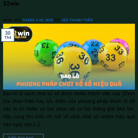
32win
có tiếng vang lớn trong cộng đồng lô đề Việt Nam. Tại đây
người chơi sẽ được trải nghiệm không gian giải trí đỉnh
cao, trải nghiệm đầy đủ các loại hình giải trí thú vị như:
ĐĂNG VÀO
THÁNG 4 30, 2025
BỞI
CEO THANH TUẤN
kiến thiết, lô tô, keno, siêu tốc,…
30
Th4
Các sản phẩm đều được thiết kế giao diện dễ nhìn, dễ sử
dụng giúp lô thủ thao tác nhanh chóng. Đặc biệt nổi tiếng
với tỷ lệ trả thưởng cao mang lại cơ hội đổi đời trong tầm
tay. Ngoài ra hệ thống quay số hiện đại được kích hoạt tự
động giúp đảm bảo không có bất kỳ sự can thiệp nào đến
kết quả cuộc chơi.
Bao lô là cách chơi xổ số được nhiều thành viên của 32win
Sảnh VR Lottery
lựa chọn hiện nay. Ưu điểm của phương pháp đánh lô đề
VR
xổ số
là tên viết tắt của Racing Gaming Lottery, ra mắt
này là có nhiều sự lựa chọn với cơ hội thắng giải khá lớn.
từ năm 2014 và hoạt động cho tới nay. Tại đây người chơi
Hãy cùng tìm hiểu chi tiết về cách chơi số online hiệu quả
có thể tham gia lô đề siêu tốc để có thể nhận thưởng trong
này ngay sau […]
thời gian nhanh chóng, giúp tiết kiệm chi phí mà vẫn thỏa
mãn được đam mê cá cược.