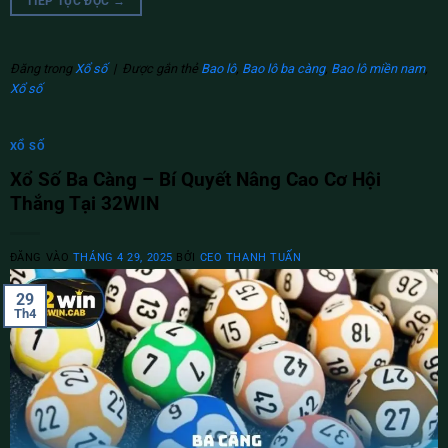
TIẾP TỤC ĐỌC
→
Ngoài ra giao diện được tối ưu trên các nền tảng thiết bị
giúp người dùng dễ dàng truy cập vào các cuộc vui mọi lúc
Đăng trong
Xổ số
|
Được gắn thẻ
Bao lô
,
Bao lô ba càng
,
Bao lô miền nam
,
mọi nơi. Một số bộ môn hấp dẫn người chơi có thể tham
Xổ số
gia giải trí như lô đề các miền, vé số lục hợp, đầu đuôi, ba
càng, mỗi loại hình đều có tỷ lệ trả thưởng đạt mức cao và
XỔ SỐ
có những sự hấp dẫn riêng biệt.
Xổ Số Ba Càng – Bí Quyết Nâng Cao Cơ Hội
Thắng Tại 32WIN
Sảnh GW Lottery
Sảnh GW Lottery là đơn vị nổi tiếng trong lĩnh vực
xổ số
ĐĂNG VÀO
THÁNG 4 29, 2025
BỞI
CEO THANH TUẤN
trực tuyến và là thương hiệu đối tác của hàng loạt nhà cái
uy tín có danh tiếng. Tại đây lô thủ có thể tham gia vào các
29
loại hình Bắc Trung Nam truyền thống hoặc 32win siêu tốc,
Th4
thậm chí có thể tham gia các đài quay thưởng quốc tế.
Ví dụ như các đài quay thưởng nổi tiếng Malaysia, Ấn Độ
và nhiều quốc gia khác. Đơn vị này sở hữu những cách
thức tham gia mới lạ và những phần thưởng hấp dẫn, giúp