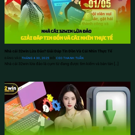
được chứng minh thông qua giấy phép hoạt động
được cấp bởi MGA và GC. Bên cạnh đó, đơn vị đã
đăng ký hợp pháp tại Costa Rica.
Mọi hoạt động đều phải tuân thủ theo Hiệp ước
chung với chính phủ Costa Rica.
Thương hiệu cũng
nhận được nhiều chứng nhận quốc tế khác như eCOGRA,
Nhà cái 32win Lừa Đảo? Giải Đáp Tin Đồn Và Cái Nhìn Thực Tế
GEOTRUST,…để chứng minh tính công bằng và minh bạch
ĐĂNG VÀO
THÁNG 4 30, 2025
BỞI
CEO THANH TUẤN
trong vận hành hệ thống. Do đó, mọi người có thể đặt niềm
Nhà cái 32win lừa đảo là cụm từ đang được tìm kiếm và bàn tán [...]
tin khi lựa chọn tham gia nhà cái.
Khuyến mãi ưu đãi khách hàng với vô vàn lựa chọn
Nhà cái mang tới nhiều chương trình khuyến mãi
32WIN
vô cùng hấp dẫn. Dù bạn là người chơi mới
hay hội viên lâu năm vẫn có thể dễ dàng tham gia
dự thưởng và có cơ hội trúng giải cao. Các chương
trình tiêu biểu nhất tại nền tảng gồm có:
Chương
Đối tượng tham