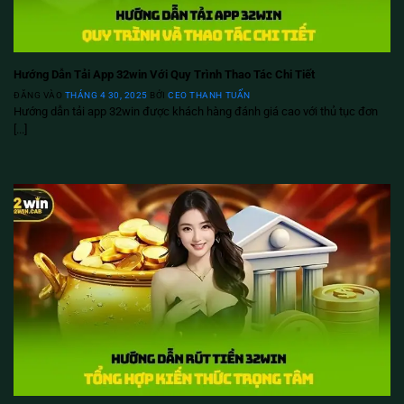
Nội dung
trình
gia
Mỗi tháng, đơn vị sẽ chọn
Tri ân
ngày 28 để phát hồng bao lì xì
hội viên
Toàn bộ hội
giá 5000 tỷ đồng tới những tài
Hướng Dẫn Tải App 32win Với Quy Trình Thao Tác Chi Tiết
ngày 28
viên của nhà
khoản thường xuyên tích lũy
hàng
cái (ưu ái cho
ĐĂNG VÀO
THÁNG 4 30, 2025
BỞI
CEO THANH TUẤN
cược trên các trò chơi của nhà
tháng –
những người
Hướng dẫn tải app 32win được khách hàng đánh giá cao với thủ tục đơn
cái. Bạn chỉ cần nạp, rút và
phát
cược thường
[...]
cược tiền thì dù thua hay
thưởng
xuyên tại đây)
thắng game, bạn vẫn trong
5000 tỷ
danh sách dự thưởng.
Toàn bộ hội
viên của nhà
Bảo
cái, trong đó
Hội viên cược thua từ 500
hiểm
những tài
điểm trở lên thì sẽ được tặng
cược
khoản hội viên
mức bảo hiểm trị giá từ 28
thua tại
có giao dịch
điểm. Nếu cược trên
Live
nạp và cược
1.000.000 điểm thì bạn được
Casino
hợp lệ gấp 6 lần
trả bảo hiểm cược thua tới
lên tới
tổng nạp thì đủ
38.888K.
38.888k
điều kiện trúng
thưởng
Bạn có tổng tích lũy tiền nạp
Thưởng