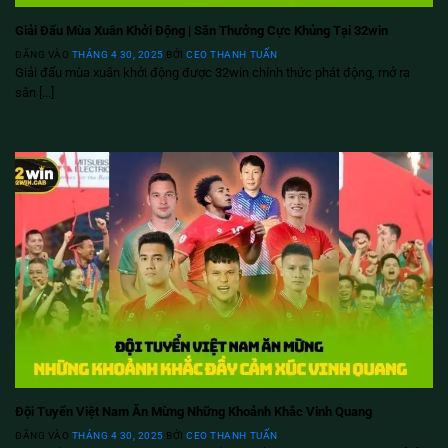
Nhà cái đã có một quá trình phát triển vượt bậc và
đạt được nhiều thành tích ấn tượng. Đồng thời
Giải Đấu Mùa Xuân Khởi Động | Săn Thưởng Cực Khủng Tại 32win
không ngừng cải thiện, chuyển mình để đem đến
ĐĂNG VÀO
THÁNG 4 30, 2025
BỞI
CEO THANH TUẤN
Giải đấu mùa xuân khởi động được 32win chính thức phát động, mở ra
không gian giải trí uy tín nhất cho hội viên. Thông
sân [...]
qua đó, nền tảng thể hiện được những nét đặc trưng
riêng khó trộn lẫn khi giới thiệu về
32win
. Cụ thể như
sau:
Tầm nhìn định vị thương hiệu đẳng cấp Châu Á
Với tầm nhìn chiến lược dài hạn, thương hiệu đặt
mục tiêu trở thành nền tảng chiếm lĩnh 24% thị phần
toàn cầu trong vòng 5 năm tới. Để hiện thực hóa
mục tiêu này,
32win.com
đã kêu gọi đầu tư hơn 20
triệu USD vào hoạt động nâng cấp hệ thống. Đồng
thời chú trọng tìm kiếm các đối tác uy tín hàng đầu
thế giới như JILI, SABA, CMD, Playtech, KA,… để lấy
game chất lượng cao đưa về nền tảng.
Đội Tuyển Việt Nam Ăn Mừng Những Khoảnh Khắc Vinh Quang
ĐĂNG VÀO
THÁNG 4 30, 2025
BỞI
CEO THANH TUẤN