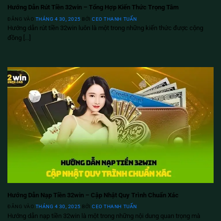
29 ngày đạt 2000k trở lên và
hội viên
Hội viên mới
Hướng Dẫn Rút Tiền 32win – Tổng Hợp Kiến Thức Trọng Tâm
đã hoàn thành từ 3 vòng cược
mới
tham gia nền
tại Bắn cá – Nổ hũ thì đến
ĐĂNG VÀO
THÁNG 4 30, 2025
BỞI
CEO THANH TUẤN
ngày 30
tảng trong 30
ngày 30 hàng tháng sẽ có cơ
Hướng dẫn rút tiền 32win luôn là một trong những kiến thức được cộng
trị giá
ngày đầu tiên
hội trúng thưởng với mức
đồng [...]
28.888k
28.888K.
Hàng loạt khuyến mãi 32win hấp dẫn đang chờ đón bạn
tại nền tảng
Hướng Dẫn Nạp Tiền 32win – Cập Nhật Quy Trình Chuẩn Xác
Các chuyên mục giải trí ăn khách bậc nhất
ĐĂNG VÀO
THÁNG 4 30, 2025
BỞI
CEO THANH TUẤN
32win
Hướng dẫn nạp tiền 32win là một trong những nội dung quan trọng mà