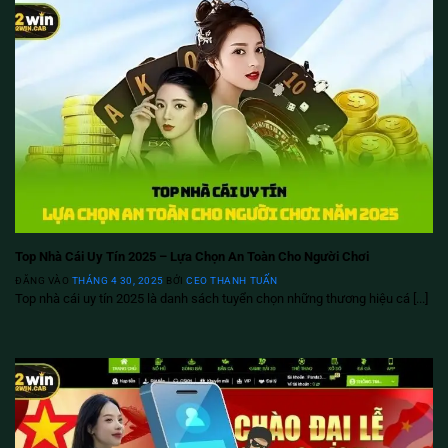
tuyệt mật nguồn dữ liệu cá nhân được lưu trữ tại
hệ thống.
Top Nhà Cái Uy Tín 2025 – Lựa Chọn An Toàn Cho Người Chơi
Nhà cái hướng tới tầm nhìn và giá trị cốt lõi khẳng định
ĐĂNG VÀO
THÁNG 4 30, 2025
BỞI
CEO THANH TUẤN
đẳng cấp Châu Á
Top nhà cái uy tín 2025 là danh sách tuyển chọn những thương hiệu cá [...]
Giấy phép kinh doanh
Mọi hoạt động mà
trang chủ
32win
thực hiện đều
tuân thủ chuẩn theo quy định của các tổ chức giám
sát trò chơi quốc tế. Mức độ uy tín của nền tảng