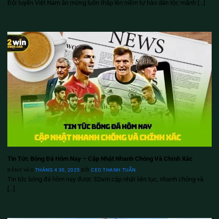
Giá trị cốt lõi muốn hướng đến
Đội tuyển Việt Nam ăn mừng luôn thắp lên niềm tự hào dân tộc mãnh [...]
Nhà cái luôn mong muốn đem tới nhiều hơn là một
nền tảng giải trí cá cược. Vì vậy, đơn vị hoạt động
dựa trên 3 giá trị cốt lõi chính, bao gồm:
Uy tín: Đây là nguyên tắc bất biến cho mọi hoạt
động của nhà cái. Mọi điều mà đơn vị triển khai
đều phải cam kết về tính chất uy tín, đảm bảo
lòng tin của hội viên.
Công bằng: Yếu tố công bằng được nhà cái chú
trọng thể hiện trong các hoạt động hướng về hội
viên như chương trình khuyến mãi, trả thưởng
thắng game,…. Mọi hoạt động đều được đảm bảo
Tin Tức Bóng Đá Hôm Nay – Cập Nhật Nhanh Chóng Và Chính Xác
tuân thủ quy chuẩn cá cược quốc tế.
ĐĂNG VÀO
THÁNG 4 30, 2025
BỞI
CEO THANH TUẤN
Tin tức bóng đá hôm nay được 32win cập nhật liên tục, nhanh chóng và
Bảo mật: Đầu tư vào cơ chế bảo mật của hệ
[...]
thống nhằm đảm bảo môi trường an toàn và lành
mạnh cho người chơi. Luôn có cam kết bảo vệ