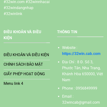
cao cấp 32win
#32win.com #32winnhacai
#32windangnhap
Đây là chuyên mục đẳng cấp và nhận được nhiều
#32winlink
đánh giá tích cực từ khách hàng tại
32win
. Theo đó,
hội viên có thể tham gia vào các phòng cược live
trực tiếp chất lượng cao với những loại hình đa dạng
ĐIỀU KHOẢN VÀ ĐIỀU
THÔNG TIN
như tài xỉu, xóc đĩa, Poker, Blackjack,… Không chỉ có
KIỆN
vậy, người chơi còn được giao lưu với những Dealer
xinh đẹp. Tất cả tạo nên một bầu không khí không
Website :
thể nóng hơn, chân thật như sòng bài thực thụ.
https://32win.cab.com
ĐIỀU KHOẢN VÀ ĐIỀU KIỆN
Địa Chỉ : 8 Đ. Số 3,
CHÍNH SÁCH BẢO MẬT
Phước Tân, Nha Trang,
Khánh Hòa 650000, Việt
GIẤY PHÉP HOẠT ĐỘNG
Nam
Menu link 4
Phone : 0956849999
Email :
32wincab@gmail.com
Không gian sòng bài sống động cho trải nghiệm khó