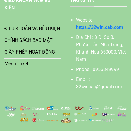
ĐIỀU KHOẢN VÀ ĐIỀU
THÔNG TIN
KIỆN
Website :
https://32win.cab.com
ĐIỀU KHOẢN VÀ ĐIỀU KIỆN
Địa Chỉ : 8 Đ. Số 3,
CHÍNH SÁCH BẢO MẬT
Phước Tân, Nha Trang,
Khánh Hòa 650000, Việt
GIẤY PHÉP HOẠT ĐỘNG
Nam
Menu link 4
Phone : 0956849999
Email :
32wincab@gmail.com