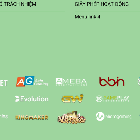
Ó TRÁCH NHIỆM
GIẤY PHÉP HOẠT ĐỘNG
Menu link 4