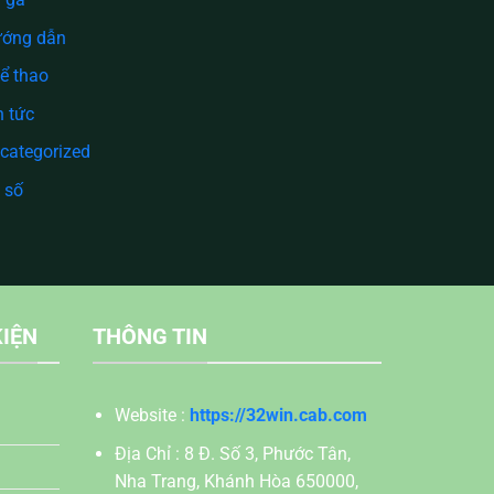
ớng dẫn
ể thao
n tức
categorized
 số
KIỆN
THÔNG TIN
Website :
https://32win.cab.com
Địa Chỉ : 8 Đ. Số 3, Phước Tân,
Nha Trang, Khánh Hòa 650000,