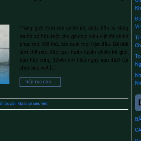
Gi
Kh
Độ
Vi
Trong giới đam mê chiến kê, chắc hẳn ai cũng
muốn sở hữu một chú gà chọi siêu việt để chinh
Ti
phục mọi đối thủ, càn quét mọi trận đấu. Để biết
Ch
làm thế nào đào tạo, huấn luyện chiến kê giỏi,
To
bạn hãy cùng 32win tìm hiểu ngay sau đây! Gà
Ng
chọi siêu việt […]
Nh
TIẾP TỤC ĐỌC
→
Nh
ấn độ asli
,
Gà chọi siêu việt
BẮ
CA
Đá