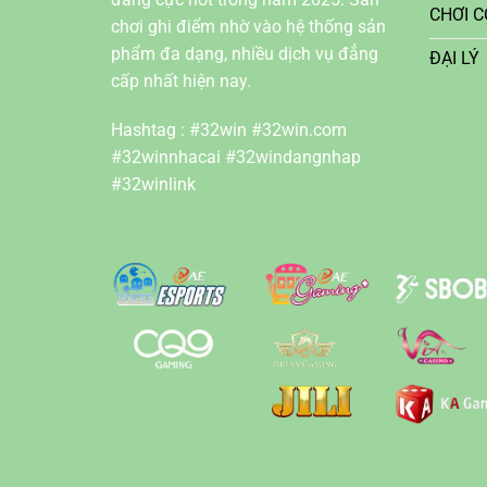
CHƠI C
chơi ghi điểm nhờ vào hệ thống sản
phẩm đa dạng, nhiều dịch vụ đẳng
ĐẠI LÝ
cấp nhất hiện nay.
Hashtag : #32win #32win.com
#32winnhacai #32windangnhap
#32winlink